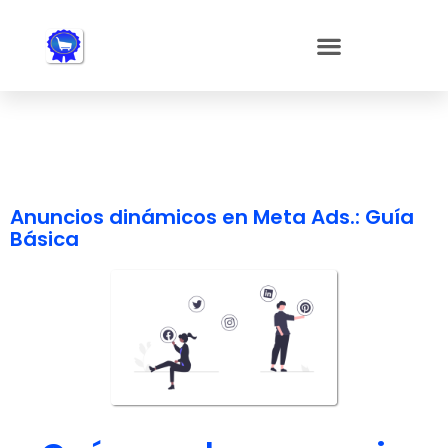
Nota:
este
sitio
web
incluye
un
sistema
de
accesibilidad.
Anuncios dinámicos en Meta Ads.: Guía
Básica