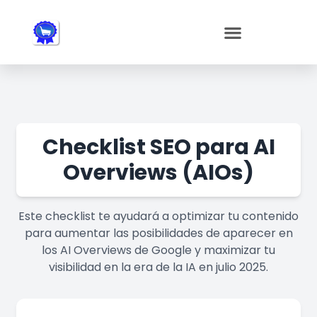
Nota:
este
sitio
web
incluye
un
sistema
de
Checklist SEO para AI
accesibilidad.
Overviews (AIOs)
Este checklist te ayudará a optimizar tu contenido
para aumentar las posibilidades de aparecer en
los AI Overviews de Google y maximizar tu
visibilidad en la era de la IA en julio 2025.