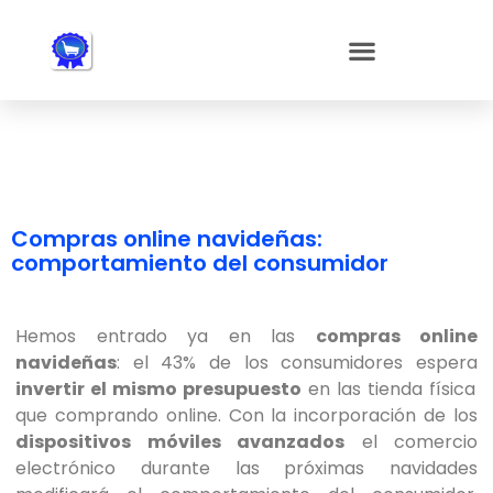
Nota:
este
sitio
web
incluye
un
sistema
de
accesibilidad.
Compras online navideñas:
comportamiento del consumidor
Hemos entrado ya en las
compras online
navideñas
: el 43% de los consumidores espera
invertir el mismo presupuesto
en las tienda física
que comprando online. Con la incorporación de los
dispositivos móviles avanzados
el comercio
electrónico durante las próximas navidades