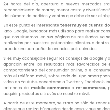
24 horas del día, apertura a nuevos mercados tras 
personas
reconocimiento de marca, menor costo y diversificación
con
del número de pedidos y ventas que debe de ser el objet
discapacidad
visual
En este punto es interesante
tener muy en cuenta do
que
lado, Google, buscador más utilizado para realizar cons
están
que nos situemos en sus páginas de resultados, ya se
usando
realizadas por nuestros potenciales clientes, o dentr
un
creado una campaña de anuncios patrocinados.
lector
de
Si es muy aconsejable seguir los consejos de Google y 
pantalla;
aparición entre los resultados más favorecidos de
Presione
comportamiento del consumidor online, o e-consumer.
Control-
más el teléfono móvil, sobre todo del tipo smartphone
F10
video en Youtube, conectarse a Twitter y Facebook, i
para
entonces de
mobile commerce
o
m-commerce
, 
abrir
adquirir productos a través de nuestro móvil.
un
A partir de este momento, se trata no sólo de tener u
menú
cliente que realiza búsquedas desde casa, y que se de