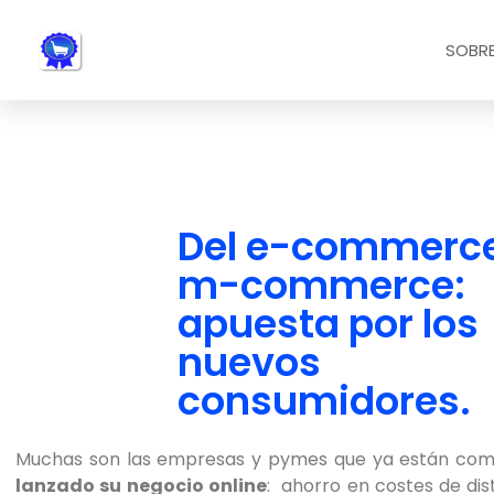
Nota:
este
SOBRE
sitio
web
incluye
un
sistema
de
accesibilidad.
Del e-commerce
Presione
m-commerce:
Control-
F11
apuesta por los
para
nuevos
ajustar
el
consumidores.
sitio
web
Muchas son las empresas y pymes que ya están com
a
lanzado su negocio online
: ahorro en costes de dis
las