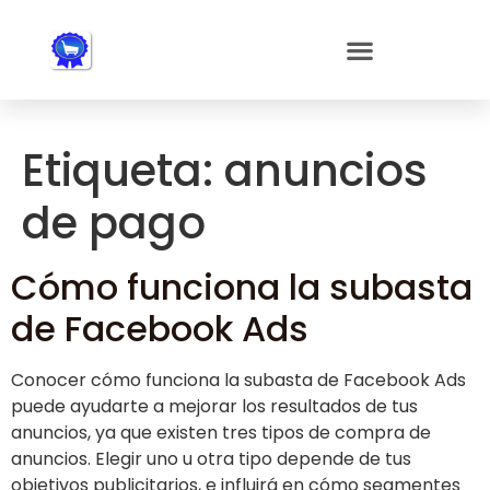
Nota:
este
sitio
web
incluye
un
Etiqueta:
anuncios
sistema
de
de pago
accesibilidad.
Cómo funciona la subasta
de Facebook Ads
Conocer cómo funciona la subasta de Facebook Ads
puede ayudarte a mejorar los resultados de tus
anuncios, ya que existen tres tipos de compra de
anuncios. Elegir uno u otra tipo depende de tus
objetivos publicitarios, e influirá en cómo segmentes