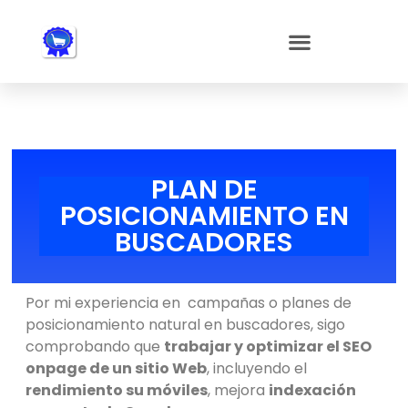
Nota:
este
sitio
web
incluye
un
sistema
de
PLAN DE
accesibilidad.
POSICIONAMIENTO EN
BUSCADORES
Por mi experiencia en campañas o planes de
posicionamiento natural en buscadores, sigo
comprobando que
trabajar y optimizar el SEO
onpage de un sitio Web
, incluyendo el
rendimiento su móviles
, mejora
indexación