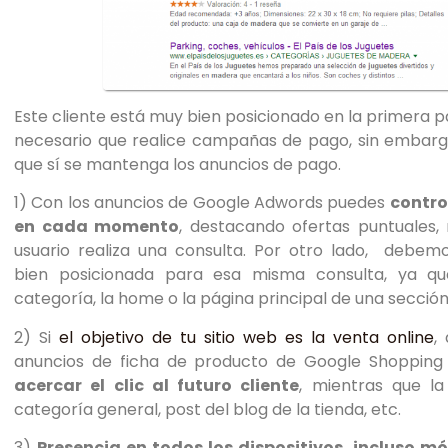
de
accesibilidad.
Este cliente está muy bien posicionado en la primera 
necesario que realice campañas de pago, sin embargo
que sí se mantenga los anuncios de pago.
1) Con los anuncios de Google Adwords puedes
contro
en cada momento
, destacando ofertas puntuales
usuario realiza una consulta. Por otro lado, debem
bien posicionada para esa misma consulta, ya q
categoría, la home o la página principal de una sección
2) Si
el objetivo de tu sitio web es la venta online
,
anuncios de ficha de producto de Google Shoppin
acercar el clic al futuro cliente
, mientras que la
categoría general, post del blog de la tienda, etc.
3)
Presencia en todos los dispositivos, incluso mó