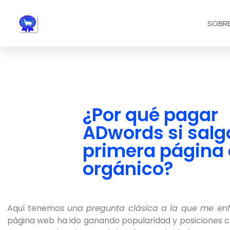
Nota:
este
SOBRE
sitio
web
incluye
un
sistema
de
accesibilidad.
¿Por qué pagar
Presione
ADwords si salgo
Control-
F11
primera página
para
orgánico?
ajustar
el
sitio
web
Aquí tenemos
una pregunta clásica a la que me en
a
página web ha ido ganando popularidad y posiciones c
las