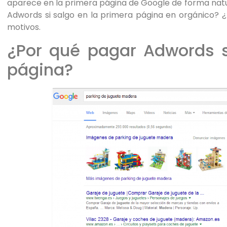
aparece en la primera página de Google de forma natu
personas
Adwords si salgo en la primera página en orgánico? 
con
motivos.
discapacidad
¿Por qué pagar Adwords s
visual
que
página?
están
usando
un
lector
de
pantalla;
Presione
Control-
F10
para
abrir
un
menú