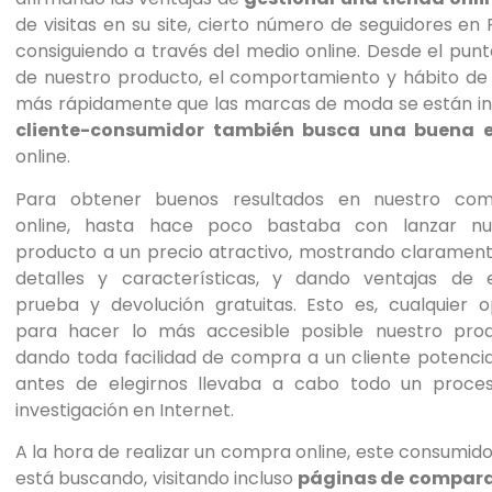
personas
de visitas en su site, cierto número de seguidores en
con
consiguiendo a través del medio online. Desde el punt
discapacidad
de nuestro producto, el comportamiento y hábito 
visual
más rápidamente que las marcas de moda se están inc
que
cliente-consumidor también busca una buena e
están
online.
usando
Para obtener buenos resultados en nuestro com
un
online, hasta hace poco bastaba con lanzar nu
lector
producto a un precio atractivo, mostrando clarament
de
detalles y características, y dando ventajas de e
pantalla;
prueba y devolución gratuitas. Esto es, cualquier o
Presione
para hacer lo más accesible posible nuestro prod
Control-
dando toda facilidad de compra a un cliente potenci
F10
antes de elegirnos llevaba a cabo todo un proce
para
investigación en Internet.
abrir
un
A la hora de realizar un compra online, este consumido
menú
está buscando, visitando incluso
páginas de compara