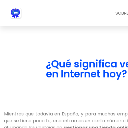
Nota:
este
SOBRE
sitio
web
incluye
un
sistema
de
accesibilidad.
¿Qué significa 
Presione
en Internet hoy?
Control-
F11
para
ajustar
el
sitio
web
Mientras que todavía en España, y para muchas empres
a
que se tiene poca fe, encontramos un cierto número
las
afirmando las ventajas de
gestionar una tienda onli