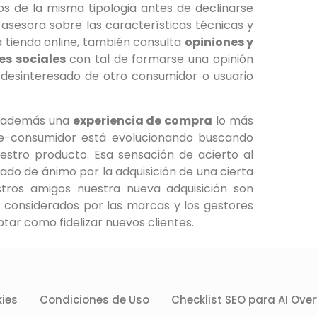
s de la misma tipologia antes de declinarse
sesora sobre las características técnicas y
a tienda online, también consulta
opiniones y
des sociales
con tal de formarse una opinión
desinteresado de otro consumidor o usuario
ca además una
experiencia de compra
lo más
l e-consumidor está evolucionando buscando
estro producto. Esa sensación de acierto al
do de ánimo por la adquisición de una cierta
stros amigos nuestra nueva adquisición son
 considerados por las marcas y los gestores
ptar como fidelizar nuevos clientes.
kies
Condiciones de Uso
Checklist SEO para AI Ove