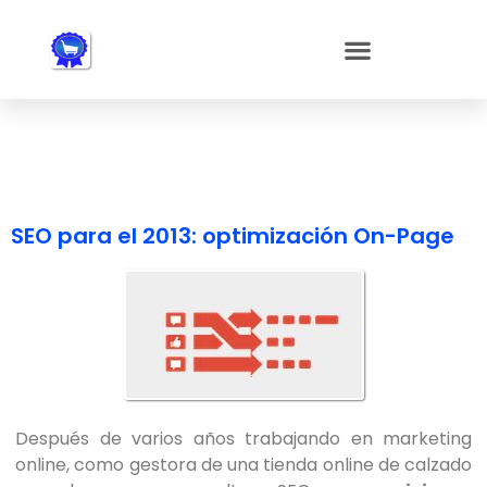
Nota:
este
sitio
web
incluye
un
sistema
de
accesibilidad.
SEO para el 2013: optimización On-Page
Después de varios años trabajando en marketing
online, como gestora de una tienda online de calzado