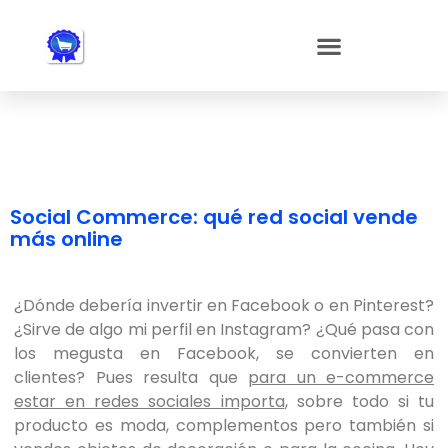
Nota:
este
sitio
web
incluye
un
sistema
de
accesibilidad.
Social Commerce: qué red social vende
más online
¿Dónde debería invertir en Facebook o en Pinterest?
¿Sirve de algo mi perfil en Instagram? ¿Qué pasa con
los megusta en Facebook, se convierten en
clientes? Pues resulta que
para un e-commerce
estar en redes sociales importa
, sobre todo si tu
producto es moda, complementos pero también si