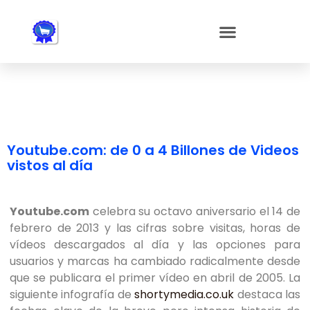
Nota:
este
sitio
web
incluye
un
sistema
de
accesibilidad.
Youtube.com: de 0 a 4 Billones de Videos
vistos al día
Youtube.com
celebra su octavo aniversario el 14 de
febrero de 2013 y las cifras sobre visitas, horas de
vídeos descargados al día y las opciones para
usuarios y marcas ha cambiado radicalmente desde
que se publicara el primer vídeo en abril de 2005. La
siguiente infografía de
shortymedia.co.uk
destaca las