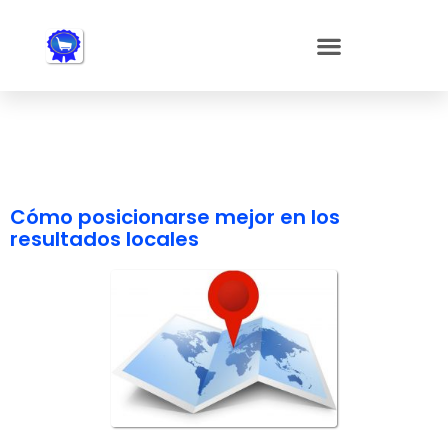
Nota:
este
sitio
web
incluye
un
sistema
de
accesibilidad.
Cómo posicionarse mejor en los
resultados locales