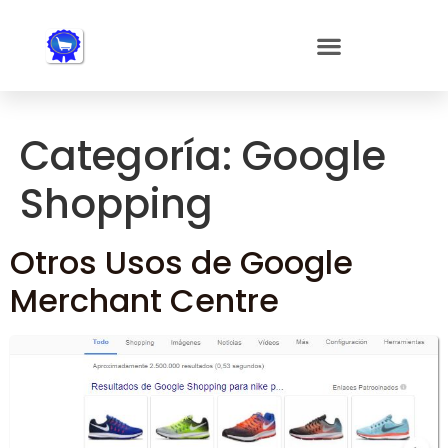
Nota:
este
sitio
web
incluye
un
Categoría:
Google
sistema
de
Shopping
accesibilidad.
Otros Usos de Google
Merchant Centre