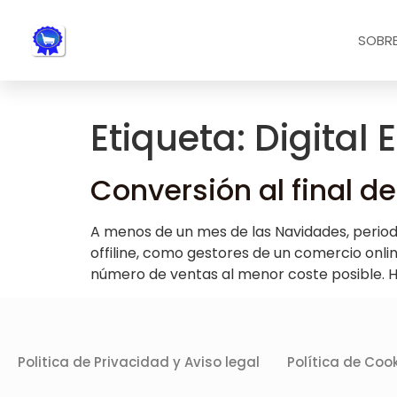
Nota:
este
SOBRE
sitio
web
incluye
un
Etiqueta:
Digital
sistema
de
accesibilidad.
Conversión al final de
Presione
Control-
A menos de un mes de las Navidades, period
F11
offiline, como gestores de un comercio onl
para
número de ventas al menor coste posible. Ho
ajustar
el
sitio
web
Politica de Privacidad y Aviso legal
Política de Coo
a
las