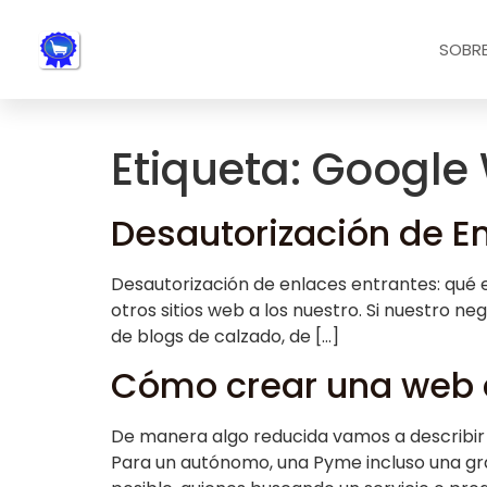
Nota:
este
SOBRE
sitio
web
incluye
un
Etiqueta:
Google 
sistema
de
accesibilidad.
Desautorización de En
Presione
Control-
Desautorización de enlaces entrantes: qué es
F11
otros sitios web a los nuestro. Si nuestro n
para
de blogs de calzado, de […]
ajustar
Cómo crear una web 
el
sitio
web
De manera algo reducida vamos a describir c
a
Para un autónomo, una Pyme incluso una gr
las