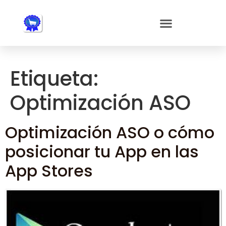
Nota:
este
sitio
web
incluye
un
Etiqueta:
sistema
de
Optimización ASO
accesibilidad.
Optimización ASO o cómo
posicionar tu App en las
App Stores