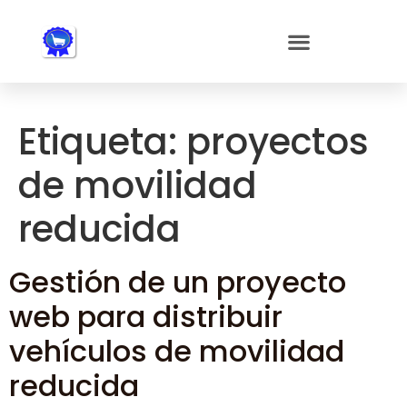
Nota:
este
sitio
web
incluye
un
Etiqueta:
proyectos
sistema
de
de movilidad
accesibilidad.
reducida
Gestión de un proyecto
web para distribuir
vehículos de movilidad
reducida