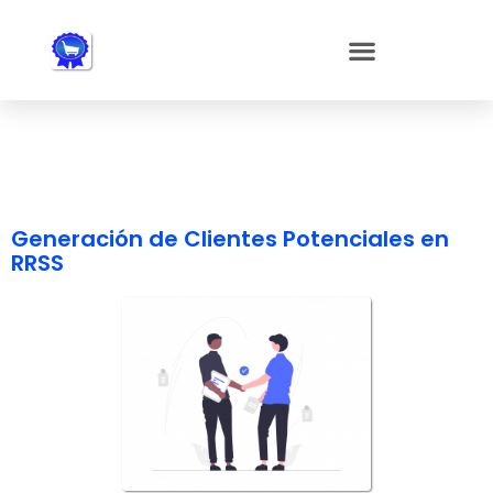
Nota:
este
sitio
web
incluye
un
sistema
de
accesibilidad.
Generación de Clientes Potenciales en
RRSS