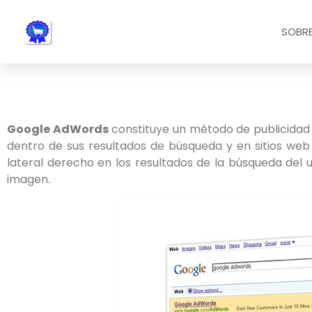
Nota:
este
SOBRE
sitio
web
incluye
un
sistema
de
Google AdWords
constituye un método de publicidad 
accesibilidad.
dentro de sus resultados de búsqueda y en sitios we
Presione
lateral derecho en los resultados de la búsqueda del 
Control-
imagen.
F11
para
ajustar
el
sitio
web
a
las