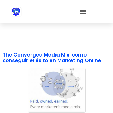
Nota:
este
sitio
web
incluye
un
sistema
de
accesibilidad.
The Converged Media Mix: cómo
conseguir el éxito en Marketing Online