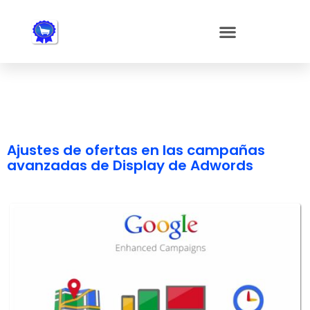
Nota:
este
sitio
web
incluye
un
sistema
de
accesibilidad.
Ajustes de ofertas en las campañas
avanzadas de Display de Adwords