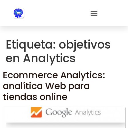
Nota:
este
sitio
web
incluye
un
Etiqueta:
objetivos
sistema
de
en Analytics
accesibilidad.
Ecommerce Analytics:
analítica Web para
tiendas online