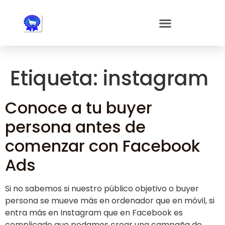
Nota:
este
sitio
web
incluye
un
Etiqueta:
instagram
sistema
de
accesibilidad.
Conoce a tu buyer
persona antes de
comenzar con Facebook
Ads
Si no sabemos si nuestro público objetivo o buyer
persona se mueve más en ordenador que en móvil, si
entra más en Instagram que en Facebook es
complicado que podamos crear una campaña de