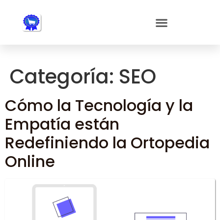
Nota:
este
sitio
web
incluye
un
Categoría:
SEO
sistema
de
accesibilidad.
Cómo la Tecnología y la
Empatía están
Redefiniendo la Ortopedia
Online